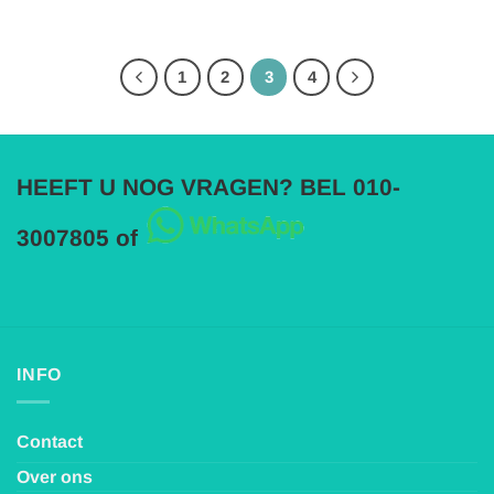
1
2
3
4
HEEFT U NOG VRAGEN? BEL 010-
3007805 of
INFO
Contact
Over ons