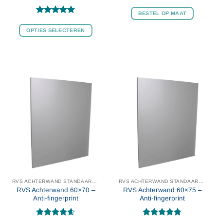
BESTEL OP MAAT
Gewaardeerd
4.8
uit 5
OPTIES SELECTEREN
Dit
product
heeft
meerdere
variaties.
Deze
optie
kan
gekozen
worden
op
de
productpagina
RVS ACHTERWAND STANDAARD MAAT
RVS ACHTERWAND STANDAARD MAAT
RVS Achterwand 60×70 –
RVS Achterwand 60×75 –
Anti-fingerprint
Anti-fingerprint