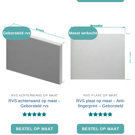
product
heeft
meerdere
variaties.
Deze
Geborsteld rvs
Meest verkocht
optie
kan
gekozen
worden
op
de
productpagina
RVS ACHTERWAND OP MAAT
RVS PLAAT OP MAAT
RVS achterwand op maat –
RVS plaat op maat – Anti-
Geborsteld rvs
fingerprint – Geborsteld
Gewaardeerd
Gewaardeerd
4.84
uit 5
4.86
uit 5
BESTEL OP MAAT
BESTEL OP MAAT