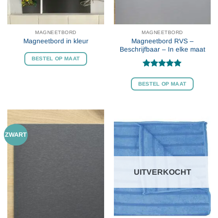
MAGNEETBORD
MAGNEETBORD
Magneetbord RVS –
Magneetbord in kleur
Beschrijfbaar – In elke maat
BESTEL OP MAAT
Gewaardeerd
4.97
uit 5
BESTEL OP MAAT
ZWART
UITVERKOCHT