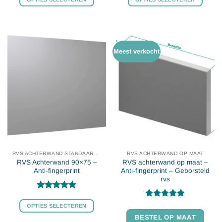
Dit
Dit
product
product
heeft
heeft
meerdere
meerdere
Meest verkocht
variaties.
variaties.
Deze
Deze
optie
optie
kan
kan
gekozen
gekozen
worden
worden
op
op
de
de
productpagina
productpagina
RVS ACHTERWAND STANDAARD MAAT
RVS ACHTERWAND OP MAAT
RVS Achterwand 90×75 –
RVS achterwand op maat –
Anti-fingerprint
Anti-fingerprint – Geborsteld
rvs
Gewaardeerd
4.95
uit 5
Gewaardeerd
OPTIES SELECTEREN
4.88
uit 5
BESTEL OP MAAT
Dit