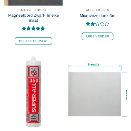
MAGNEETBORD
ACCESSORIES
Magneetbord Zwart- In elke
Microvezeldoek 3m
maat
Gewaardeerd
2
uit
Gewaardeerd
LEES VERDER
5
5
uit 5
BESTEL OP MAAT