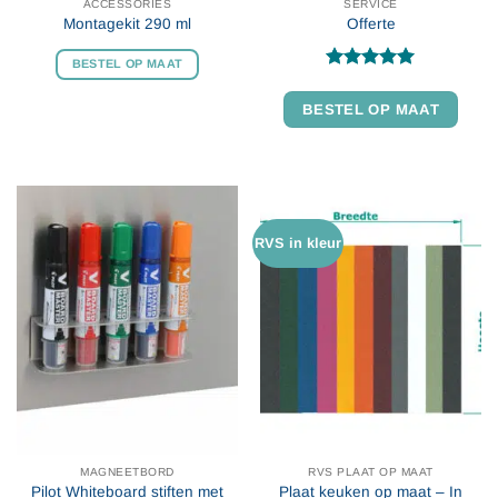
ACCESSORIES
SERVICE
Montagekit 290 ml
Offerte
BESTEL OP MAAT
Gewaardeerd
4.92
uit 5
BESTEL OP MAAT
RVS in kleur
MAGNEETBORD
RVS PLAAT OP MAAT
Pilot Whiteboard stiften met
Plaat keuken op maat – In