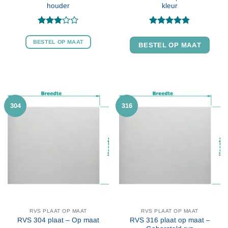
houder
kleur
Gewaardeerd
Gewaardeerd
3
uit 5
4.79
uit 5
BESTEL OP MAAT
BESTEL OP MAAT
304
316
RVS PLAAT OP MAAT
RVS PLAAT OP MAAT
RVS 316 plaat op maat –
RVS 304 plaat – Op maat