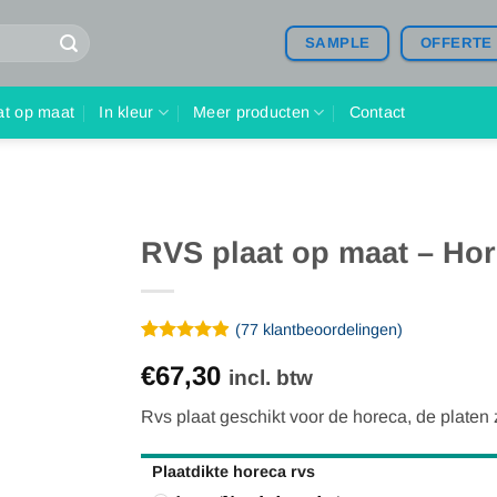
SAMPLE
OFFERTE
at op maat
In kleur
Meer producten
Contact
RVS plaat op maat – Ho
(
77
klantbeoordelingen)
Gewaardeerd
77
€67,30
4.91
op 5
incl. btw
gebaseerd
op
Rvs plaat geschikt voor de horeca, de platen 
klantbeoordelingen
Plaatdikte horeca rvs