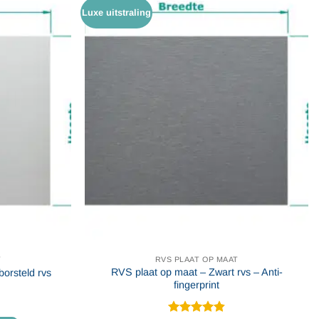
Luxe uitstraling
T
RVS PLAAT OP MAAT
RVS plaat op maat – Zwart rvs – Anti-
orsteld rvs
fingerprint