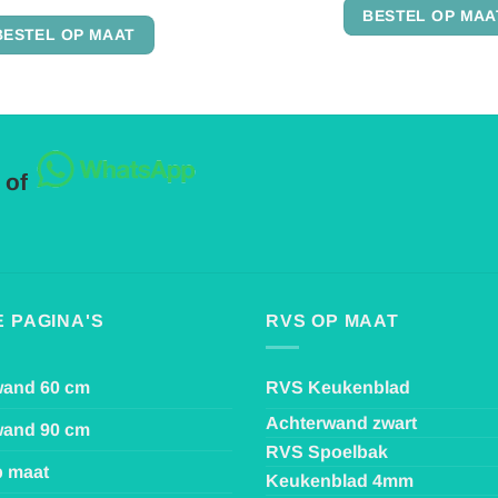
4.97
uit 5
Gewaardeerd
BESTEL OP MAA
5
uit 5
BESTEL OP MAAT
 of
 PAGINA'S
RVS OP MAAT
wand 60 cm
RVS Keukenblad
Achterwand zwart
wand 90 cm
RVS Spoelbak
p maat
Keukenblad 4mm