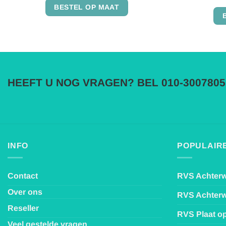
4.94
uit 5
BESTEL OP MAAT
HEEFT U NOG VRAGEN? BEL 010-3007805
INFO
POPULAIRE
Contact
RVS Achter
Over ons
RVS Achter
Reseller
RVS Plaat o
Veel gestelde vragen