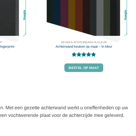
AT
KEUKEN ACHTERWAND IN KLEUR
ingerprint-
Achterwand keuken op maat – In kleur
Gewaardeerd
4.86
uit 5
BESTEL OP MAAT
en. Met een gezette achterwand werkt u oneffenheden op uw
 een vochtwerende plaat voor de achterzijde mee geleverd.