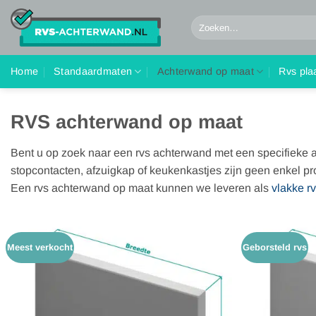
Ga
Zoeken
naar
naar:
inhoud
Home
Standaardmaten
Achterwand op maat
Rvs pla
RVS achterwand op maat
Bent u op zoek naar een rvs achterwand met een specifieke 
stopcontacten, afzuigkap of keukenkastjes zijn geen enkel p
Een rvs achterwand op maat kunnen we leveren als
vlakke rv
Meest verkocht
Geborsteld rvs