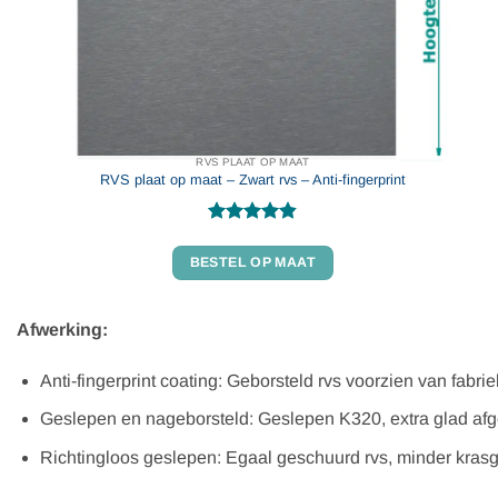
RVS PLAAT OP MAAT
RVS plaat op maat – Zwart rvs – Anti-fingerprint
Gewaardeerd
4.82
uit 5
BESTEL OP MAAT
Afwerking:
Anti-fingerprint coating: Geborsteld rvs voorzien van fabri
Geslepen en nageborsteld: Geslepen K320, extra glad afg
Richtingloos geslepen: Egaal geschuurd rvs, minder kras