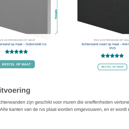
VS ACHTERWAND OP MAAT
RVS ACHTERWAND OP MA
erwand op maat – Geborsteld rvs
Achterwand zwart op maat – Anti-f
RVS
Gewaardeerd
Gewaardeerd
4.84
uit 5
BESTEL OP MAAT
4.82
uit 5
BESTEL OP MAAT
itvoering
chterwanden zijn geschikt voor muren die oneffenheden verton
. Alle kanten van de rvs plaat worden omgevouwen, en er wordt