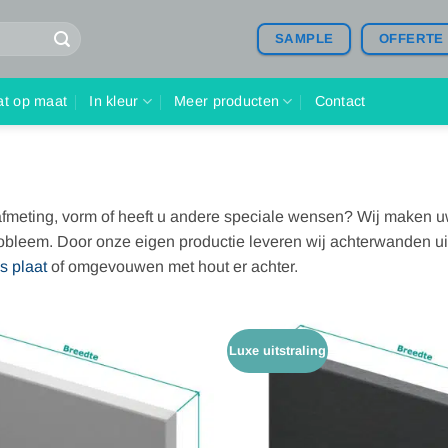
SAMPLE
OFFERTE
at op maat
In kleur
Meer producten
Contact
afmeting, vorm of heeft u andere speciale wensen? Wij maken 
robleem. Door onze eigen productie leveren wij achterwanden ui
s plaat
of omgevouwen met hout er achter.
Luxe uitstraling