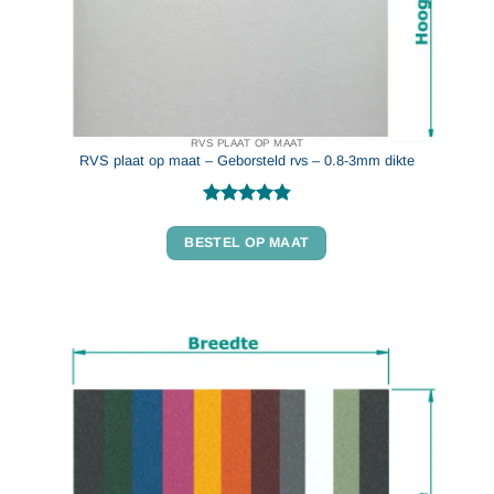
RVS PLAAT OP MAAT
RVS plaat op maat – Geborsteld rvs – 0.8-3mm dikte
Gewaardeerd
4.87
uit 5
BESTEL OP MAAT