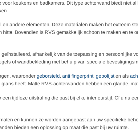
 voor keukens en badkamers. Dit type achterwand biedt niet all
ken.
kel en andere elementen. Deze materialen maken het extreem ste
n hitte. Bovendien is RVS gemakkelijk schoon te maken en te 
ïnstalleerd, afhankelijk van de toepassing en persoonlijke vo
 tegels of wandbekleding met behulp van speciale bevestigings
ingen, waaronder
geborsteld
,
anti fingerprint
,
gepolijst
en als
ach
e glans heeft. Matte RVS-achterwanden hebben een gladde, matte
 een tijdloze uitstraling die past bij elke interieurstijl. Of u
de maten en kunnen ze worden aangepast aan uw specifieke beho
den bieden een oplossing op maat die past bij uw ruimte.