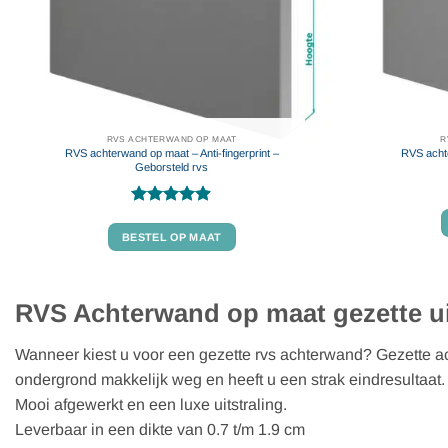
RVS ACHTERWAND OP MAAT
R
RVS achterwand op maat – Anti-fingerprint –
RVS acht
Geborsteld rvs
Gewaardeerd
4.88
uit 5
BESTEL OP MAAT
RVS Achterwand op maat gezette u
Wanneer kiest u voor een gezette rvs achterwand? Gezette a
ondergrond makkelijk weg en heeft u een strak eindresultaat
Mooi afgewerkt en een luxe uitstraling.
Leverbaar in een dikte van 0.7 t/m 1.9 cm