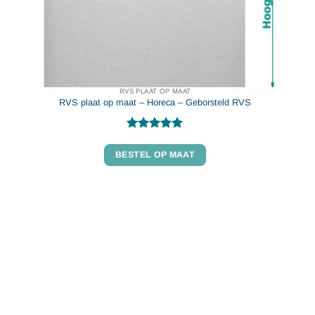
RVS PLAAT OP MAAT
RVS plaat op maat – Horeca – Geborsteld RVS
Gewaardeerd
4.91
uit 5
BESTEL OP MAAT