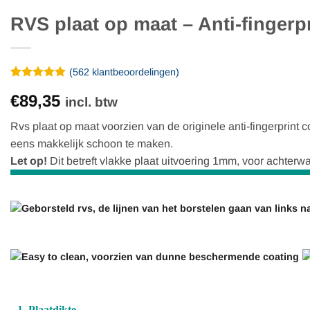
RVS plaat op maat – Anti-fingerp
(
562
klantbeoordelingen)
Gewaardeerd
562
€89,35
4.86
op 5
incl. btw
gebaseerd
op
Rvs plaat op maat voorzien van de originele anti-fingerprint co
klantbeoordelingen
eens makkelijk schoon te maken.
Let op!
Dit betreft vlakke plaat uitvoering 1mm, voor achterw
1. Plaatdikte