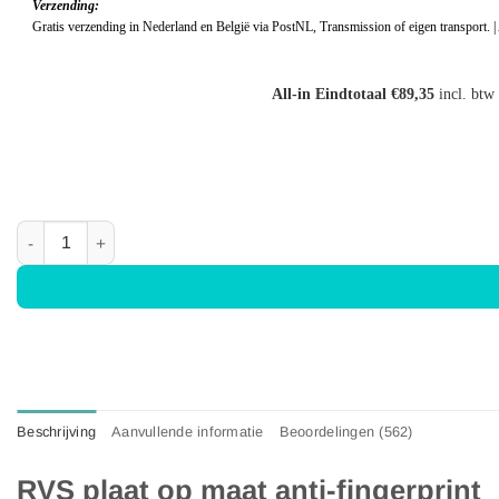
Verzending:
Gratis verzending in Nederland en België via PostNL, Transmission of eigen transport. |
All-in Eindtotaal €89,35
incl. btw
RVS plaat op maat - Anti-fingerprint - Geborsteld aantal
Beschrijving
Aanvullende informatie
Beoordelingen (562)
RVS plaat op maat anti-fingerprint