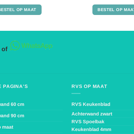
Gewaardeerd
Gewaardeerd
4.86
uit 5
4.91
uit 5
BESTEL OP MAAT
BESTEL OP MAA
 of
 PAGINA'S
RVS OP MAAT
wand 60 cm
RVS Keukenblad
Achterwand zwart
wand 90 cm
RVS Spoelbak
p maat
Keukenblad 4mm