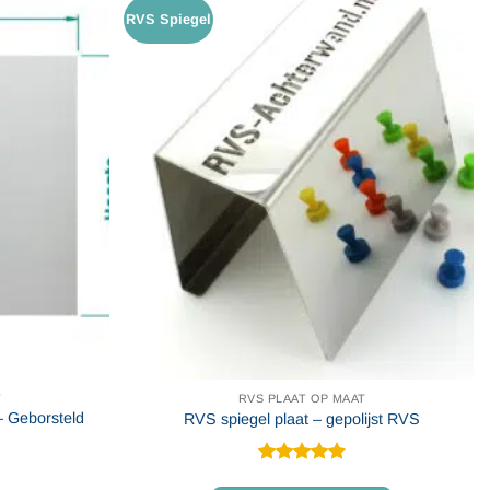
RVS Spiegel
T
RVS PLAAT OP MAAT
– Geborsteld
RVS spiegel plaat – gepolijst RVS
Gewaardeerd