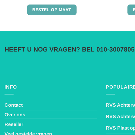
Gewaardeerd
4.87
uit 5
BESTEL OP MAAT
HEEFT U NOG VRAGEN? BEL 010-3007805
INFO
POPULAIRE
Contact
RVS Achter
Over ons
RVS Achter
Reseller
RVS Plaat o
Veel gestelde vragen