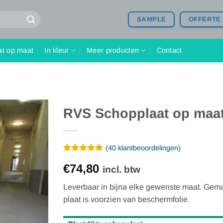
SAMPLE
OFFERTE
at op maat
In kleur
Meer producten
Contact
RVS Schopplaat op maa
(
40
klantbeoordelingen)
Gewaardeerd
40
€74,80
4.9
op 5
incl. btw
gebaseerd
op
Leverbaar in bijna elke gewenste maat. Gema
klantbeoordelingen
plaat is voorzien van beschermfolie.