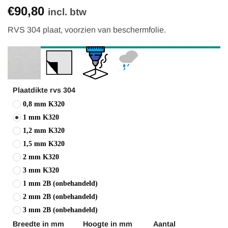
Gewaardeerd
18
€90,80
4.94
op 5
incl. btw
gebaseerd
op
RVS 304 plaat, voorzien van beschermfolie.
klantbeoordelingen
Plaatdikte rvs 304
0,8 mm K320
1 mm K320
1,2 mm K320
1,5 mm K320
2 mm K320
3 mm K320
1 mm 2B (onbehandeld)
2 mm 2B (onbehandeld)
3 mm 2B (onbehandeld)
Breedte in mm
Hoogte in mm
Aantal