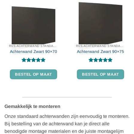
variaties.
variat
Deze
Deze
optie
optie
kan
kan
gekozen
geko
worden
word
op
op
de
de
RVS ACHTERWAND STANDAARD MAAT
RVS ACHTERWAND STANDAARD MAAT
productpagina
prod
Achterwand Zwart 90×70
Achterwand Zwart 90×75
Gewaardeerd
Gewaardeerd
Dit
Dit
5
uit 5
5
uit 5
BESTEL OP MAAT
BESTEL OP MAAT
product
produ
heeft
heeft
meerdere
meer
variaties.
variat
Deze
Deze
optie
optie
Gemakkelijk te monteren
kan
kan
Onze standaard achterwanden zijn eenvoudig te monteren.
gekozen
geko
Bij bestelling van de achterwand kan je direct alle
worden
word
benodigde montage materialen en de juiste montagelijm
op
op