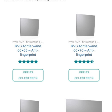
RVS ACHTERWAND STANDAARD MAAT
RVS ACHTERWAND STANDAARD MAAT
RVS Achterwand
RVS Achterwand
60×65 – Anti-
60×70 – Anti-
fingerprint
fingerprint
Gewaardeerd
Gewaardeerd
4.8
uit 5
4.6
uit 5
OPTIES
OPTIES
SELECTEREN
SELECTEREN
Dit
Dit
product
product
heeft
heeft
meerdere
meerdere
variaties.
variaties.
Deze
Deze