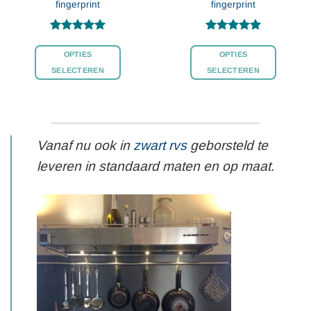
fingerprint
fingerprint
de
de
productpagina
productpagina
Gewaardeerd
Gewaardeerd
4.97
uit 5
4.95
uit 5
OPTIES
OPTIES
SELECTEREN
SELECTEREN
Dit
Dit
product
product
heeft
heeft
meerdere
meerdere
Vanaf nu ook in
zwart rvs
geborsteld te
variaties.
variaties.
Deze
Deze
leveren in standaard maten en op maat.
optie
optie
kan
kan
gekozen
gekozen
worden
worden
op
op
de
de
productpagina
productpagina