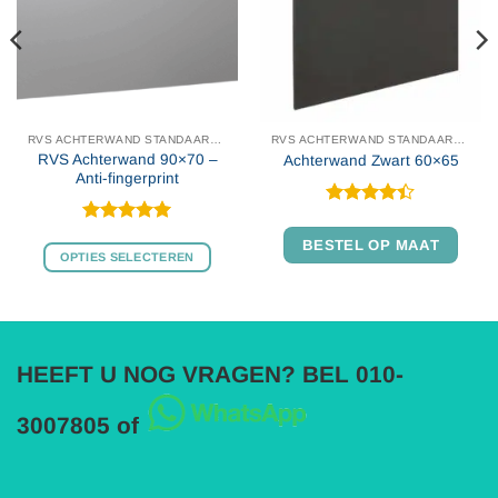
RVS ACHTERWAND STANDAARD MAAT
RVS ACHTERWAND STANDAARD MAAT
RVS Achterwand 90×70 –
Achterwand Zwart 60×65
Anti-fingerprint
Gewaardeerd
Dit
4.4
uit 5
Gewaardeerd
BESTEL OP MAAT
produ
4.97
uit 5
OPTIES SELECTEREN
heeft
Dit
meer
product
variat
heeft
Deze
meerdere
optie
HEEFT U NOG VRAGEN? BEL 010-
variaties.
kan
Deze
geko
3007805 of
optie
word
kan
op
gekozen
de
worden