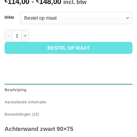
Prijsklasse:
114,00
-
148,00
€
€
5
op 5
incl. btw
gebaseerd
€114,00
op
tot
klantbeoordelingen
Dikte
€148,00
Achterwand Zwart 90x75 aantal
BESTEL OP MAAT
Beschrijving
Aanvullende informatie
Beoordelingen (15)
Achterwand zwart 90×75