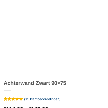
Achterwand Zwart 90×75
(
15
klantbeoordelingen)
Gewaardeerd
15