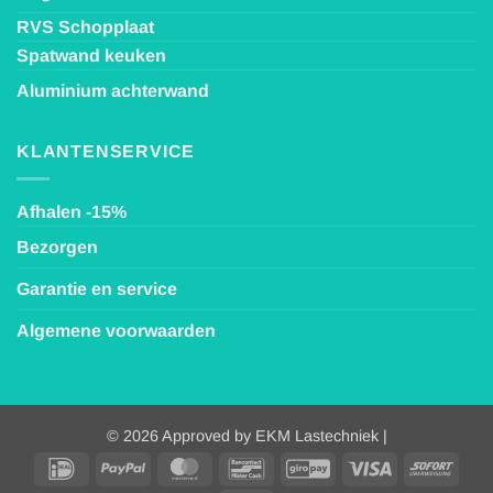
RVS Schopplaat
Spatwand keuken
Aluminium achterwand
KLANTENSERVICE
Afhalen -15%
Bezorgen
Garantie en service
Algemene voorwaarden
© 2026 Approved by EKM Lastechniek |
IDeal
PayPal
MasterCard
Bancontact
GiroPay
Visa
Sofor