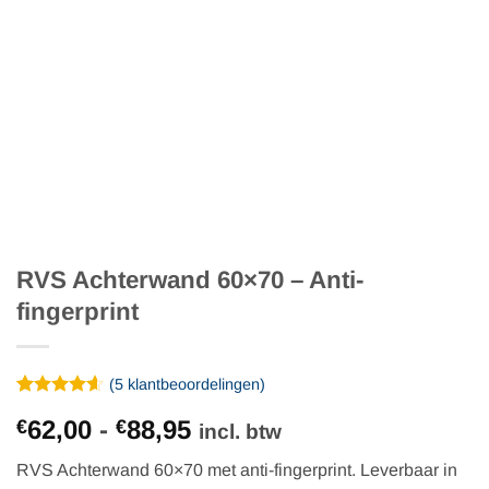
RVS Achterwand 60×70 – Anti-
fingerprint
(
5
klantbeoordelingen)
Gewaardeerd
5
Prijsklasse:
62,00
-
88,95
€
€
4.6
op 5
incl. btw
gebaseerd
€62,00
op
RVS Achterwand 60×70 met anti-fingerprint. Leverbaar in
tot
klantbeoordelingen