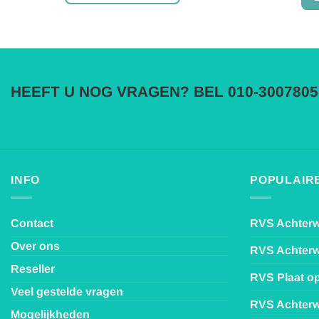
Dit
product
heeft
meerdere
variaties.
HEEFT U NOG VRAGEN? BEL 010-3007805
Deze
optie
kan
gekozen
worden
op
na
INFO
POPULAIRE
de
productpagina
Contact
RVS Achter
Over ons
RVS Achter
Reseller
RVS Plaat o
Veel gestelde vragen
RVS Achterw
Mogelijkheden