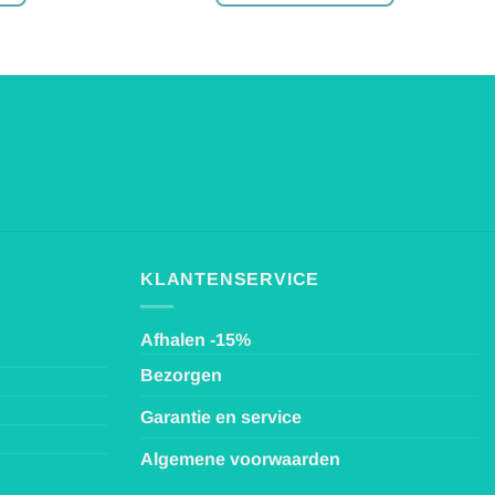
Dit
product
heeft
e
meerdere
variaties.
Deze
optie
kan
gekozen
worden
op
KLANTENSERVICE
de
agina
productpagina
Afhalen -15%
Bezorgen
Garantie en service
Algemene voorwaarden