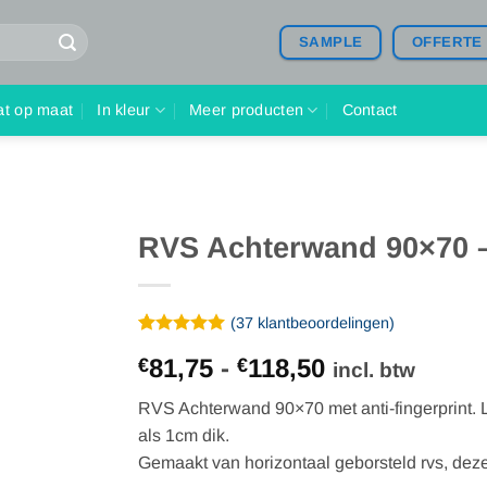
SAMPLE
OFFERTE
at op maat
In kleur
Meer producten
Contact
RVS Achterwand 90×70 – 
(
37
klantbeoordelingen)
Gewaardeerd
37
Prijsklasse:
81,75
-
118,50
€
€
4.97
op 5
incl. btw
gebaseerd
€81,75
op
RVS Achterwand 90×70 met anti-fingerprint. 
tot
klantbeoordelingen
als 1cm dik.
€118,50
Gemaakt van horizontaal geborsteld rvs, deze 