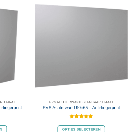
RD MAAT
RVS ACHTERWAND STANDAARD MAAT
fingerprint
RVS Achterwand 90×65 – Anti-fingerprint
Gewaardeerd
4.7
uit 5
EN
OPTIES SELECTEREN