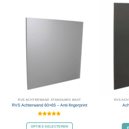
RVS ACHTERWAND STANDAARD MAAT
RVS AC
RVS Achterwand 60×65 – Anti-fingerprint
Ach
Gewaardeerd
4.8
uit 5
OPTIES SELECTEREN