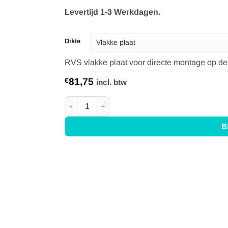
Levertijd 1-3 Werkdagen.
Dikte
RVS vlakke plaat voor directe montage op de
€
81,75
incl. btw
RVS Achterwand 90x70 - Anti-fingerprint aanta
B