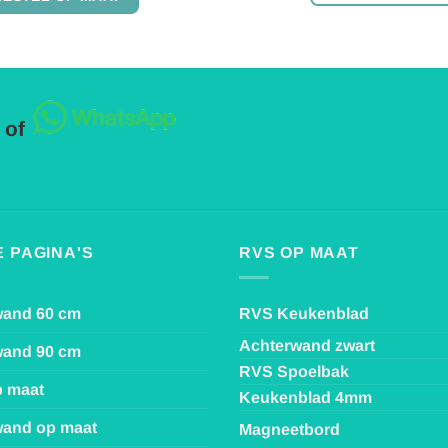
Dit
heeft
product
meerdere
heeft
variaties.
meerder
Deze
variaties.
optie
 of
Deze
kan
optie
gekozen
kan
worden
gekozen
op
worden
de
op
productpagina
 PAGINA'S
RVS OP MAAT
de
productp
wand 60 cm
RVS Keukenblad
Achterwand zwart
wand 90 cm
RVS Spoelbak
p maat
Keukenblad 4mm
and op maat
Magneetbord