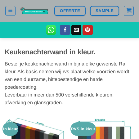
Ga
OFFERTE
SAMPLE
naar
inhoud
Keukenachterwand in kleur.
Bestel je keukenachterwand in bijna elke gewenste Ral
kleur. Als basis nemen wij rvs plaat welke voorzien wordt
van een duurzame, hittebestendige en harde
poedercoating.
Leverbaar in meer dan 500 verschillende kleuren,
afwerking en glansgraden.
In kleur
RVS in kleur