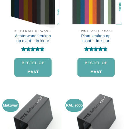
KEUKEN ACHTERWAND IN KLEUR
RVS PLAAT OP MAAT
Achterwand keuken
Plaat keuken op
op maat – In kleur
maat – In kleur
Gewaardeerd
Gewaardeerd
4.86
uit 5
4.79
uit 5
BESTEL OP
BESTEL OP
MAAT
MAAT
Matzwart
RAL 9005