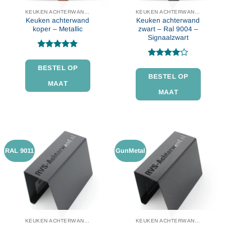
KEUKEN ACHTERWAND IN KLEUR
KEUKEN ACHTERWAND IN KLEUR
Keuken achterwand
Keuken achterwand
koper – Metallic
zwart – Ral 9004 –
Signaalzwart
Gewaardeerd
5
uit 5
Gewaardeerd
BESTEL OP
4
uit 5
BESTEL OP
MAAT
MAAT
RAL 9011
GunMetal
KEUKEN ACHTERWAND IN KLEUR
KEUKEN ACHTERWAND IN KLEUR