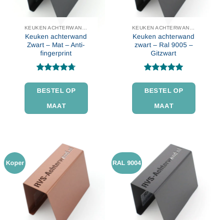
KEUKEN ACHTERWAND IN KLEUR
KEUKEN ACHTERWAND IN KLEUR
Keuken achterwand
Keuken achterwand
Zwart – Mat – Anti-
zwart – Ral 9005 –
fingerprint
Gitzwart
Gewaardeerd
Gewaardeerd
4.69
uit 5
4.94
uit 5
BESTEL OP
BESTEL OP
MAAT
MAAT
Koper
RAL 9004