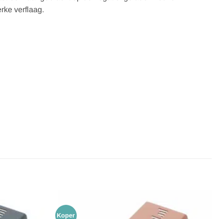
rke verflaag.
Koper