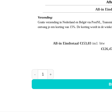
Afh
All-in Eind
Verzending:
Gratis verzending in Nederland en België via PostNL, Transmissi
ontvang je een korting van 15%. De korting wordt in de wink
All-in Eindtotaal €153,03
incl. btw
€126,4
Keuken achterwand Zwart - Mat - Anti-fingerpri
B