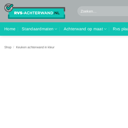
Ga
Zoeken
naar
naar:
inhoud
Home
Standaardmaten
Achterwand op maat
Rvs pla
Shop
/
Keuken achterwand in kleur