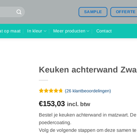
SAMPLE
OFFERTE
at op maat
In kleur
Meer producten
Contact
Keuken achterwand Zwart
(
26
klantbeoordelingen)
Gewaardeerd
26
€153,03
4.69
op 5
incl. btw
gebaseerd
op
Bestel je keuken achterwand in matzwart. De r
klantbeoordelingen
poedercoating.
Volg de volgende stappen om deze samen te 