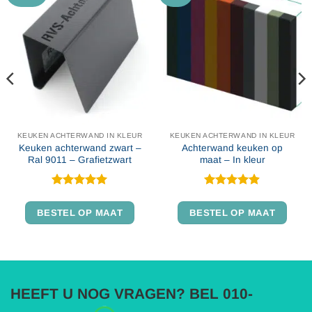
KEUKEN ACHTERWAND IN KLEUR
KEUKEN ACHTERWAND IN KLEUR
Keuken achterwand zwart –
Achterwand keuken op
Ral 9011 – Grafietzwart
maat – In kleur
Gewaardeerd
Gewaardeerd
5
uit 5
4.86
uit 5
BESTEL OP MAAT
BESTEL OP MAAT
HEEFT U NOG VRAGEN? BEL 010-