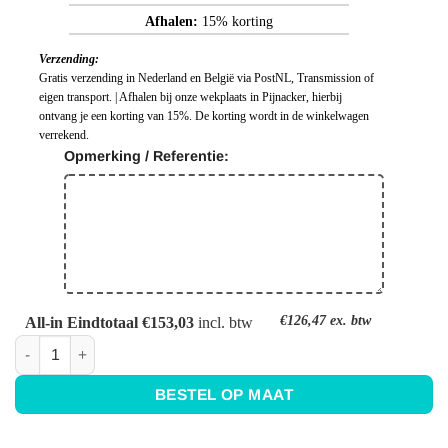
Afhalen:
15% korting
Verzending:
Gratis verzending in Nederland en België via PostNL, Transmission of
eigen transport. | Afhalen bij onze wekplaats in Pijnacker, hierbij
ontvang je een korting van 15%. De korting wordt in de winkelwagen
verrekend.
Opmerking / Referentie:
€126,47
ex. btw
All-in Eindtotaal €153,03
incl. btw
Keuken achterwand blauw- Ral 5003 - Saffierblauw aantal
BESTEL OP MAAT