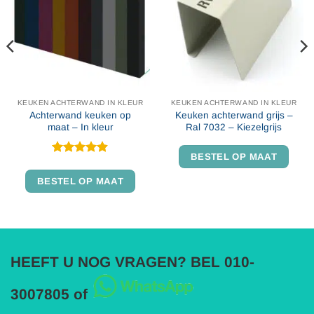
KEUKEN ACHTERWAND IN KLEUR
KEUKEN ACHTERWAND IN KLEUR
Achterwand keuken op
Keuken achterwand grijs –
maat – In kleur
Ral 7032 – Kiezelgrijs
BESTEL OP MAAT
Gewaardeerd
4.86
uit 5
BESTEL OP MAAT
HEEFT U NOG VRAGEN? BEL 010-
3007805 of