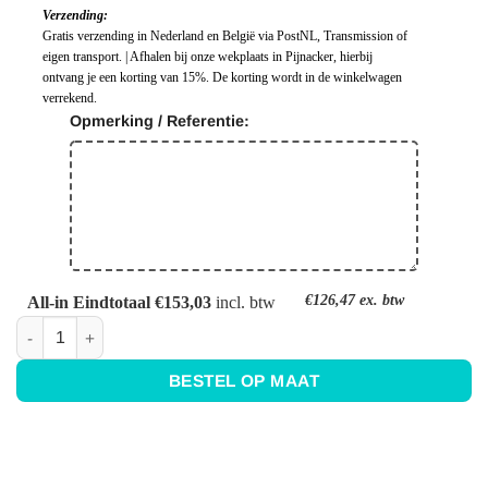
Verzending:
Gratis verzending in Nederland en België via PostNL, Transmission of
eigen transport. | Afhalen bij onze wekplaats in Pijnacker, hierbij
ontvang je een korting van 15%. De korting wordt in de winkelwagen
verrekend.
Opmerking / Referentie:
€126,47
ex. btw
All-in Eindtotaal €153,03
incl. btw
Keuken achterwand wit - Ral 9010 - Zuiver wit aantal
BESTEL OP MAAT