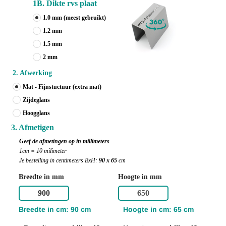
1B. Dikte rvs plaat
1.0 mm
(meest gebruikt)
1.2 mm
1.5 mm
2 mm
2. Afwerking
Mat - Fijnstuctuur (extra mat)
Zijdeglans
Hoogglans
3. Afmetigen
Geef de afmetingen op in millimeters
1cm = 10 milimeter
Je bestelling in centimeters BxH:
90 x 65
cm
Breedte in mm
Hoogte in mm
Breedte in cm: 90 cm
Hoogte in cm: 65 cm