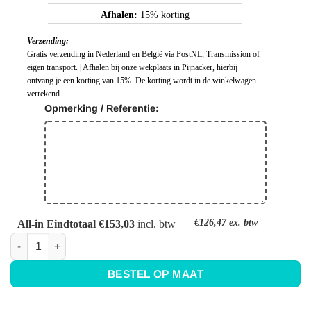
Afhalen:
15% korting
Verzending:
Gratis verzending in Nederland en België via PostNL, Transmission of
eigen transport. | Afhalen bij onze wekplaats in Pijnacker, hierbij
ontvang je een korting van 15%. De korting wordt in de winkelwagen
verrekend.
Opmerking / Referentie:
€126,47
ex. btw
All-in Eindtotaal €153,03
incl. btw
Keuken achterwand grijs - Ral 9007 - Aluminiumkleurig aantal
BESTEL OP MAAT