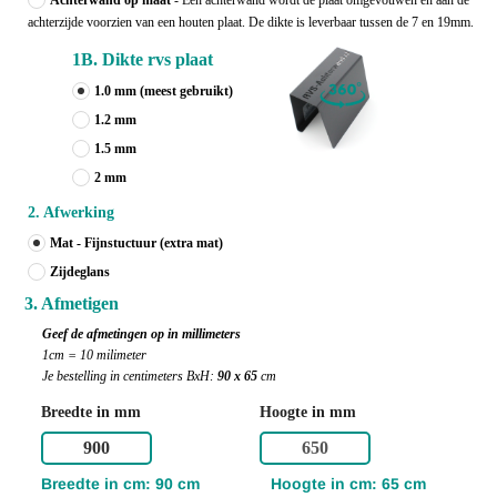
Achterwand op maat
- Een achterwand wordt de plaat omgevouwen en aan de
achterzijde voorzien van een houten plaat. De dikte is leverbaar tussen de 7 en 19mm.
1B. Dikte rvs plaat
1.0 mm
(meest gebruikt)
1.2 mm
1.5 mm
2 mm
2. Afwerking
Mat - Fijnstuctuur (extra mat)
Zijdeglans
3. Afmetigen
Geef de afmetingen op in millimeters
1cm = 10 milimeter
Je bestelling in centimeters BxH:
90 x 65
cm
Breedte in mm
Hoogte in mm
Breedte in cm: 90 cm
Hoogte in cm: 65 cm