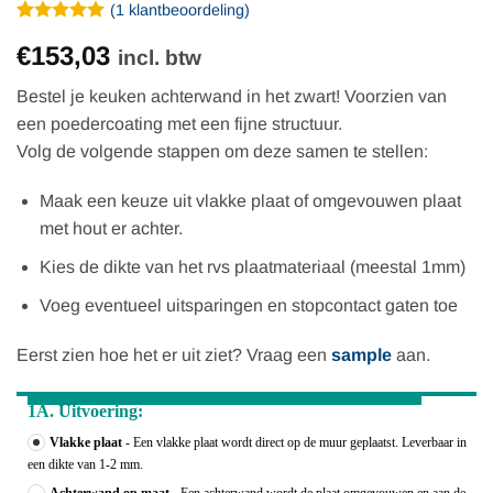
(
1
klantbeoordeling)
Gewaardeerd
1
€153,03
5
op 5
incl. btw
gebaseerd
op
Bestel je keuken achterwand in het zwart! Voorzien van
klantbeoordeling
een poedercoating met een fijne structuur.
Volg de volgende stappen om deze samen te stellen:
Maak een keuze uit vlakke plaat of omgevouwen plaat
met hout er achter.
Kies de dikte van het rvs plaatmateriaal (meestal 1mm)
Voeg eventueel uitsparingen en stopcontact gaten toe
Eerst zien hoe het er uit ziet? Vraag een
sample
aan.
1A. Uitvoering:
Vlakke plaat
- Een vlakke plaat wordt direct op de muur geplaatst. Leverbaar in
een dikte van 1-2 mm.