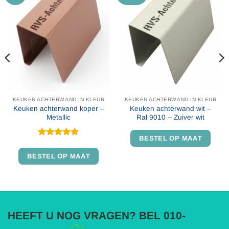
KEUKEN ACHTERWAND IN KLEUR
KEUKEN ACHTERWAND IN KLEUR
Keuken achterwand koper –
Keuken achterwand wit –
Metallic
Ral 9010 – Zuiver wit
BESTEL OP MAAT
Gewaardeerd
5
uit 5
BESTEL OP MAAT
HEEFT U NOG VRAGEN? BEL 010-