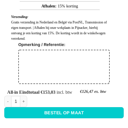
Afhalen:
15% korting
Verzending:
Gratis verzending in Nederland en België via PostNL, Transmission of
eigen transport. | Afhalen bij onze wekplaats in Pijnacker, hierbij
ontvang je een korting van 15%. De korting wordt in de winkelwagen
verrekend.
Opmerking / Referentie:
€126,47
ex. btw
All-in Eindtotaal €153,03
incl. btw
Keuken achterwand grijs - Ral 7032 - Kiezelgrijs aantal
BESTEL OP MAAT