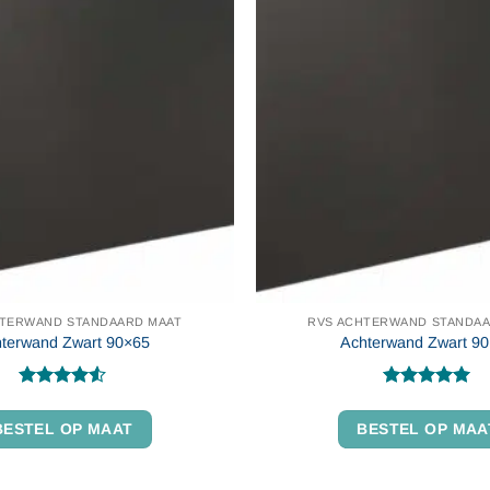
HTERWAND STANDAARD MAAT
RVS ACHTERWAND STANDAA
terwand Zwart 90×65
Achterwand Zwart 9
Gewaardeerd
Gewaardeerd
Dit
4.54
uit 5
5
uit 5
BESTEL OP MAAT
BESTEL OP MAA
product
heeft
meerdere