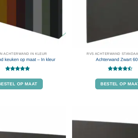
N ACHTERWAND IN KLEUR
RVS ACHTERWAND STANDAA
d keuken op maat – In kleur
Achterwand Zwart 6
Gewaardeerd
Gewaardeerd
4.86
uit 5
4.4
uit 5
BESTEL OP MAAT
BESTEL OP MAA