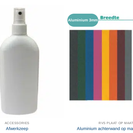
variaties.
Deze
optie
Aluminium 3mm
kan
gekozen
worden
op
de
productpagina
ACCESSORIES
RVS PLAAT OP MAA
Afwerkzeep
Aluminium achterwand op maa