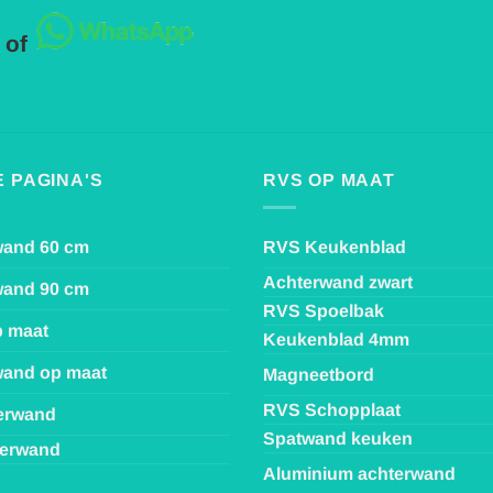
 of
 PAGINA'S
RVS OP MAAT
wand 60 cm
RVS Keukenblad
Achterwand zwart
wand 90 cm
RVS Spoelbak
p maat
Keukenblad 4mm
and op maat
Magneetbord
RVS Schopplaat
erwand
Spatwand keuken
terwand
Aluminium achterwand