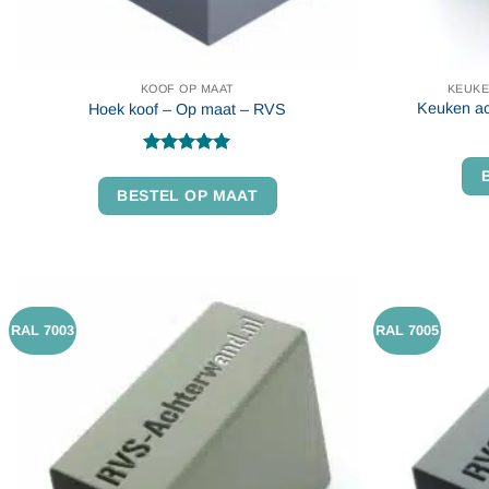
KOOF OP MAAT
KEUKE
Keuken ac
Hoek koof – Op maat – RVS
Gewaardeerd
5
uit 5
BESTEL OP MAAT
RAL 7003
RAL 7005