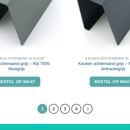
N ACHTERWAND IN KLEUR
KEUKEN ACHTERWAND IN
chterwand grijs – Ral 7005-
Keuken achterwand grijs – 
Muisgrijs
Antracietgrijs
BESTEL OP MAAT
BESTEL OP MAA
1
2
3
4