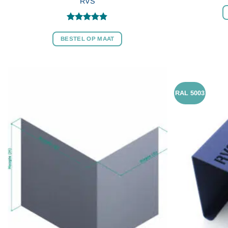
RVS
Gewaardeerd
4.82
uit 5
BESTEL OP MAAT
RAL 5003