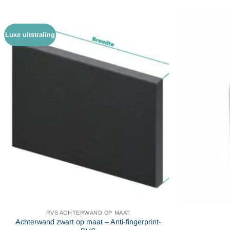
variaties.
Deze
optie
Luxe uitstraling
kan
gekozen
worden
op
de
productpagina
RVS ACHTERWAND OP MAAT
Achterwand zwart op maat – Anti-fingerprint-