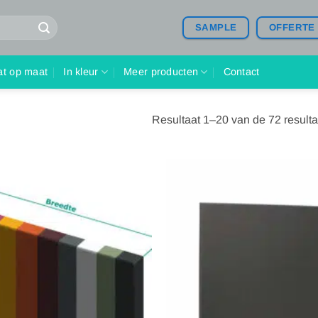
SAMPLE
OFFERTE
at op maat
In kleur
Meer producten
Contact
Resultaat 1–20 van de 72 result