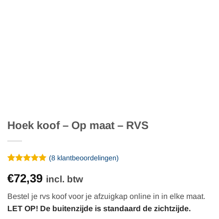
Hoek koof – Op maat – RVS
(
8
klantbeoordelingen)
Gewaardeerd
8
€72,39
5
op 5
incl. btw
gebaseerd
op
Bestel je rvs koof voor je afzuigkap online in in elke maat.
klantbeoordelingen
LET OP! De buitenzijde is standaard de zichtzijde.