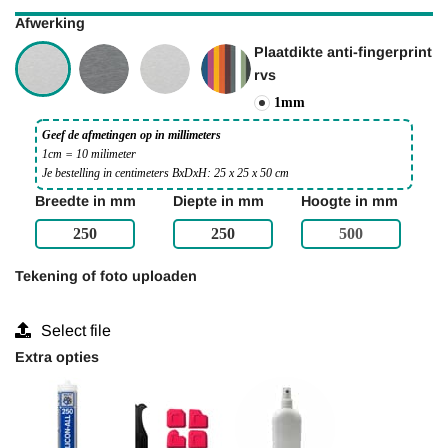
Afwerking
Plaatdikte anti-fingerprint
rvs
1mm
Geef de afmetingen op in millimeters
1cm = 10 milimeter
Je bestelling in centimeters BxDxH: 25 x 25 x 50 cm
Breedte in mm
Diepte in mm
Hoogte in mm
Tekening of foto uploaden
Select file
Extra opties