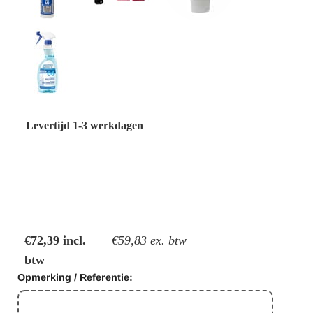
Gewicht:
2 kg
Levertijd 1-3 werkdagen
Levertijd:
Levertijd zoals hierboven aangegeven, leveringen naar België kunnen één werkdag
langer in beslag nemen.
Verzending:
Gratis verzending in Nederland en België via Postnl, Transmission of eigen transport.
| Afhalen vaak de volgende werkdag al, hierbij ontvang je ook nog eens 15% korting!
De korting wordt in de winkelwagen verrekend.
€72,39 incl.
€59,83 ex. btw
btw
Opmerking / Referentie: