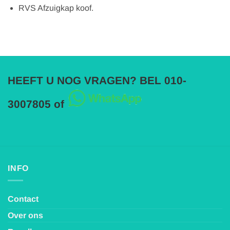
RVS Afzuigkap koof.
HEEFT U NOG VRAGEN? BEL 010-
3007805 of
INFO
Contact
Over ons