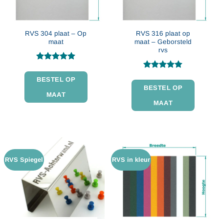
RVS 304 plaat – Op
RVS 316 plaat op
maat
maat – Geborsteld
rvs
Gewaardeerd
4.94
uit 5
Gewaardeerd
BESTEL OP
4.97
uit 5
BESTEL OP
MAAT
MAAT
RVS Spiegel
RVS in kleur