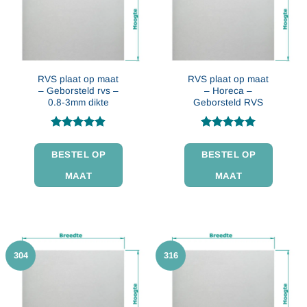
RVS plaat op maat
RVS plaat op maat
– Geborsteld rvs –
– Horeca –
0.8-3mm dikte
Geborsteld RVS
Gewaardeerd
Gewaardeerd
4.87
uit 5
4.91
uit 5
BESTEL OP
BESTEL OP
MAAT
MAAT
304
316