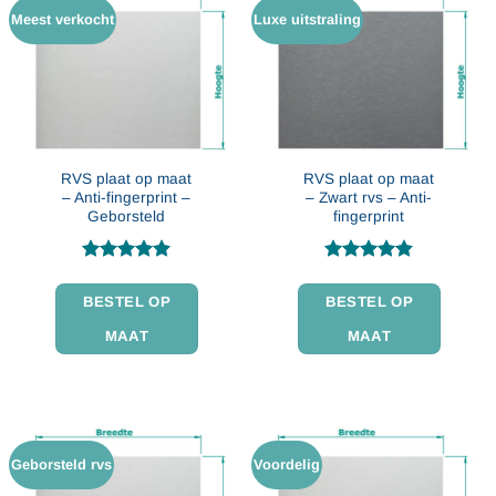
Meest verkocht
Luxe uitstraling
RVS plaat op maat
RVS plaat op maat
– Anti-fingerprint –
– Zwart rvs – Anti-
Geborsteld
fingerprint
Gewaardeerd
Gewaardeerd
4.86
uit 5
4.82
uit 5
BESTEL OP
BESTEL OP
MAAT
MAAT
Geborsteld rvs
Voordelig