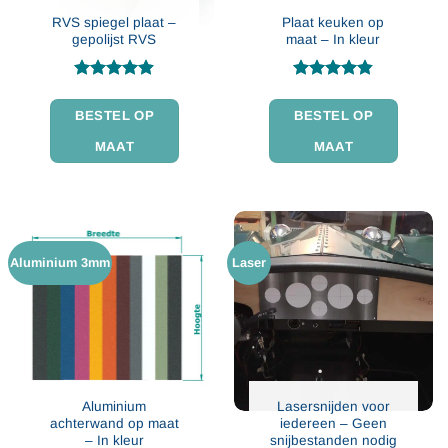
RVS spiegel plaat –
Plaat keuken op
gepolijst RVS
maat – In kleur
Gewaardeerd
Gewaardeerd
4.86
uit 5
4.79
uit 5
BESTEL OP
BESTEL OP
MAAT
MAAT
Aluminium 3mm
Laser
Aluminium
Lasersnijden voor
achterwand op maat
iedereen – Geen
– In kleur
snijbestanden nodig