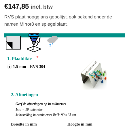
Gewaardeerd
7
€147,85
4.86
op 5
incl. btw
gebaseerd
op
RVS plaat hoogglans gepolijst, ook bekend onder de
klantbeoordelingen
namen Mirror8 en spiegelplaat.
1. Plaatdikte
1.5 mm - RVS 304
2. Afmetingen
Geef de afmetingen op in milimeters
1cm = 10 milimeter
Je bestelling in centimeters BxH: 90 x 65 cm
Breedte in mm
Hoogte in mm