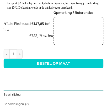
transport. | Afhalen bij onze wekplaats in Pijnacker, hierbij ontvang je een korting
van 15%. De korting wordt in de winkelwagen verrekend.
Opmerking / Referentie:
All-in Eindtotaal €147,85
incl.
btw
€122,19 ex. btw
RVS spiegel plaat - gepolijst RVS aantal
BESTEL OP MAAT
Beschrijving
Beoordelingen (7)