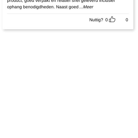
product, goed verpakt en relatief snel geleverd inclusief
ophang benodigdheden. Naast goed
...Meer
Nuttig?
0
0