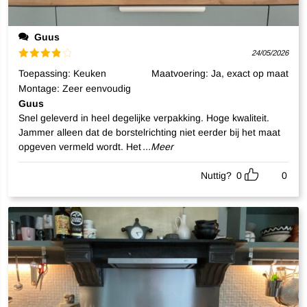
Guus
24/05/2026
Gewaardeerd
Toepassing
:
Keuken
Maatvoering
:
Ja, exact op maat
4
uit 5
Montage
:
Zeer eenvoudig
Guus
Snel geleverd in heel degelijke verpakking. Hoge kwaliteit.
Jammer alleen dat de borstelrichting niet eerder bij het maat
opgeven vermeld wordt. Het
...Meer
Nuttig?
0
0