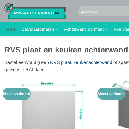
Ga
Zoeken
naar
naar:
inhoud
Home
Standaardmaten
Achterwand op maat
Rvs pla
RVS plaat en keuken achterwand
Bestel eenvoudig een
RVS plaat
,
keukenachterwand
of spatw
gewenste RAL-kleur.
Meest verkocht
Meest verkocht