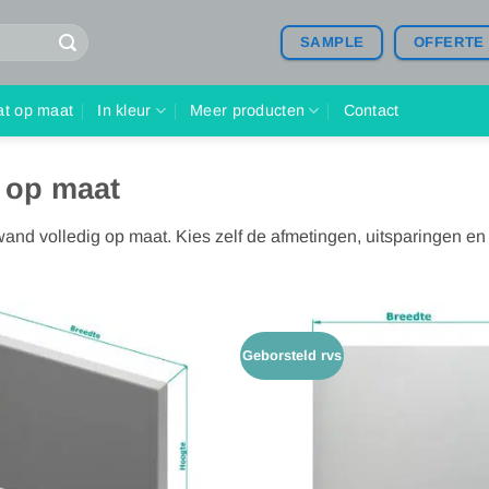
SAMPLE
OFFERTE
at op maat
In kleur
Meer producten
Contact
 op maat
and volledig op maat. Kies zelf de afmetingen, uitsparingen en a
Geborsteld rvs