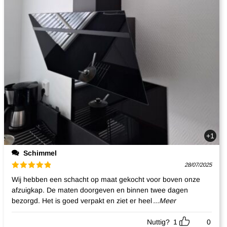
+1
Schimmel
28/07/2025
Gewaardeerd
Wij hebben een schacht op maat gekocht voor boven onze
5
uit 5
afzuigkap. De maten doorgeven en binnen twee dagen
bezorgd. Het is goed verpakt en ziet er heel
...Meer
Nuttig?
1
0