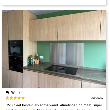
William
27/06/2025
Gewaardeerd
RVS plaat besteld als achterwand. Afmetingen op maat, super
5
uit 5