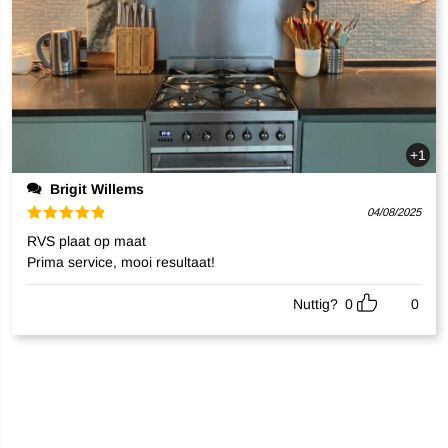
+1
Brigit Willems
04/08/2025
Gewaardeerd
RVS plaat op maat
5
uit 5
Prima service, mooi resultaat!
Nuttig?
0
0