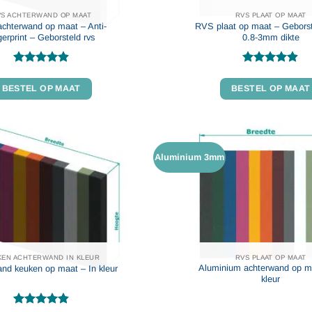
VS ACHTERWAND OP MAAT
RVS PLAAT OP MAAT
chterwand op maat – Anti-
RVS plaat op maat – Geborst
gerprint – Geborsteld rvs
0.8-3mm dikte
Gewaardeerd
Gewaardeerd
4.88
uit 5
4.87
uit 5
BESTEL OP MAAT
BESTEL OP MAAT
Aluminium 3mm
KEN ACHTERWAND IN KLEUR
RVS PLAAT OP MAAT
Aluminium achterwand op m
nd keuken op maat – In kleur
kleur