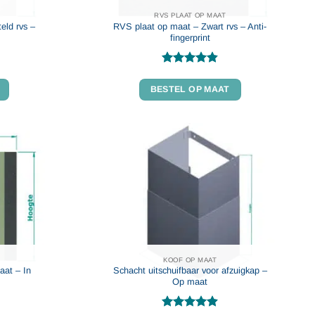
RVS PLAAT OP MAAT
eld rvs –
RVS plaat op maat – Zwart rvs – Anti-
fingerprint
Gewaardeerd
4.82
uit 5
BESTEL OP MAAT
KOOF OP MAAT
aat – In
Schacht uitschuifbaar voor afzuigkap –
Op maat