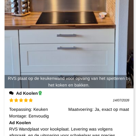
RVS plaat op de keukenwand voor opvang van het spetteren bij
het koken en bakken.
Ad Koolen
14/07/2026
Gewaardeerd
Toepassing
:
Keuken
Maatvoering
:
Ja, exact op maat
5
uit 5
Montage
:
Eenvoudig
Ad Koolen
RVS Wandplaat voor kookplaat. Levering was volgens
afspraak, en de uitsparing voor schakelaar was precies