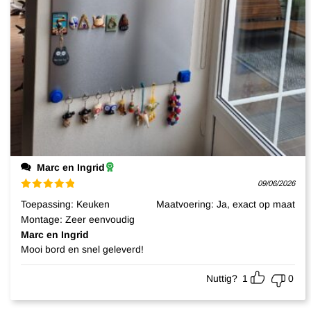
Marc en Ingrid
09/06/2026
Gewaardeerd
Toepassing
:
Keuken
Maatvoering
:
Ja, exact op maat
5
uit 5
Montage
:
Zeer eenvoudig
Marc en Ingrid
Mooi bord en snel geleverd!
Nuttig?
1
0