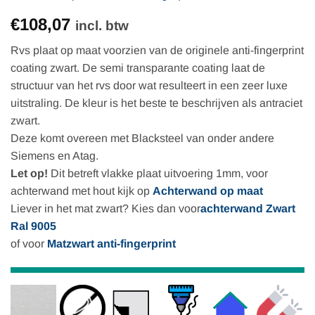
Gewaardeerd
130
€108,07
4.82
op 5
incl. btw
gebaseerd
op
Rvs plaat op maat voorzien van de originele anti-fingerprint
klantbeoordelingen
coating zwart. De semi transparante coating laat de
structuur van het rvs door wat resulteert in een zeer luxe
uitstraling. De kleur is het beste te beschrijven als antraciet
zwart.
Deze komt overeen met Blacksteel van onder andere
Siemens en Atag.
Let op!
Dit betreft vlakke plaat uitvoering 1mm, voor
achterwand met hout kijk op
Achterwand op maat
Liever in het mat zwart? Kies dan voor
achterwand Zwart
Ral 9005
of voor
Matzwart anti-fingerprint