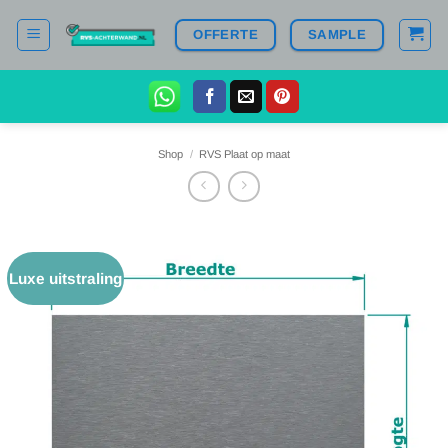
Ga
OFFERTE
SAMPLE
naar
inhoud
Shop
/
RVS Plaat op maat
Luxe uitstraling