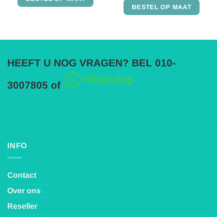
4.87
uit 5
BESTEL OP MAAT
HEEFT U NOG VRAGEN? BEL 010-
3007805 of
INFO
Contact
Over ons
Reseller