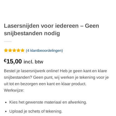
Lasersnijden voor iedereen – Geen
snijbestanden nodig
(
4
klantbeoordelingen)
Gewaardeerd
4
15,00
€
5
op 5
incl. btw
gebaseerd
op
Bestel je lasersnijwerk online! Heb je geen kant en klare
klantbeoordelingen
snijbestanden? Geen punt, wij werken je tekening voor je
uit tot en bezorgen een kant en klaar product.
Werkwijze:
Kies het gewenste materiaal en afwerking.
Upload je schets of tekening.