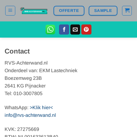
Ga
OFFERTE
SAMPLE
naar
inhoud
Contact
RVS-Achterwand.nl
Onderdeel van: EKM Lastechniek
Boezemweg 23B
2641 KG Pijnacker
Tel: 010-3007805
WhatsApp:
>Klik hier<
info@rvs-achterwand.nl
KVK: 27275669
BTW: NL001633613B40