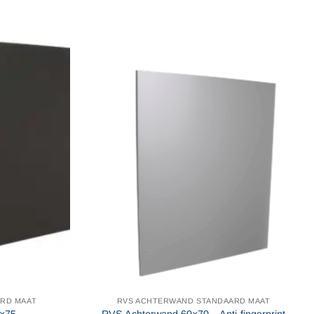
RD MAAT
RVS ACHTERWAND STANDAARD MAAT
0×75
RVS Achterwand 60×70 – Anti-fingerprint