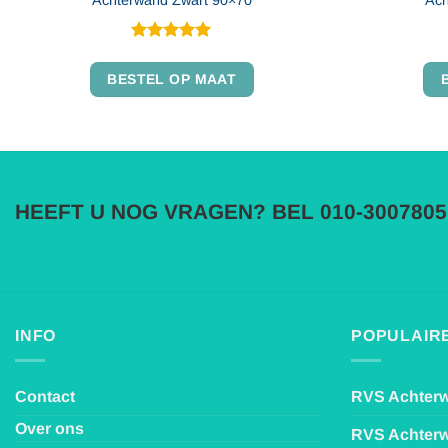
Gewaardeerd
Dit
5
uit 5
BESTEL OP MAAT
product
heeft
meerdere
variaties.
Deze
optie
HEEFT U NOG VRAGEN? BEL 010-3007805
kan
gekozen
worden
op
de
productpagina
INFO
POPULAIRE
Contact
RVS Achter
Over ons
RVS Achter