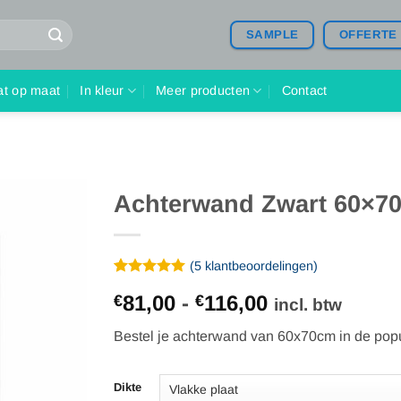
SAMPLE
OFFERTE
at op maat
In kleur
Meer producten
Contact
Achterwand Zwart 60×7
(
5
klantbeoordelingen)
Gewaardeerd
5
Prijsklasse:
81,00
-
116,00
€
€
5
op 5
incl. btw
gebaseerd
€81,00
op
Bestel je achterwand van 60x70cm in de popul
tot
klantbeoordelingen
€116,00
Dikte