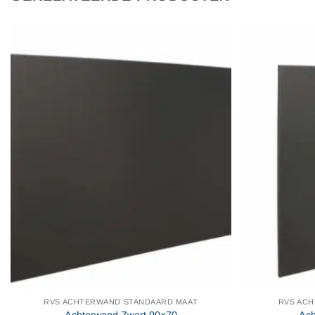
RVS ACHTERWAND STANDAARD MAAT
RVS AC
Achterwand Zwart 90×70
Ach