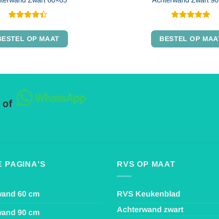
Gewaardeerd
Gewaardeerd
Dit
4.4
uit 5
5
uit 5
BESTEL OP MAAT
BESTEL OP MAA
product
heeft
meerdere
variaties.
Deze
optie
 of
kan
gekozen
worden
op
de
productpagina
 PAGINA'S
RVS OP MAAT
wand 60 cm
RVS Keukenblad
Achterwand zwart
wand 90 cm