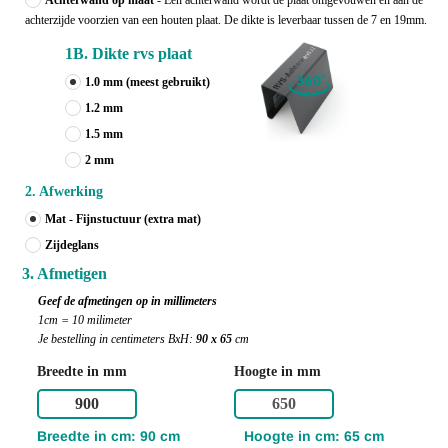
Achterwand op maat
- Een achterwand wordt de plaat omgevouwen en aan de
achterzijde voorzien van een houten plaat. De dikte is leverbaar tussen de 7 en 19mm.
1B. Dikte rvs plaat
1.0 mm
(meest gebruikt)
1.2 mm
1.5 mm
2 mm
2. Afwerking
Mat - Fijnstuctuur (extra mat)
Zijdeglans
3. Afmetigen
Geef de afmetingen op in millimeters
1cm = 10 milimeter
Je bestelling in centimeters BxH:
90 x 65
cm
Breedte in mm
Hoogte in mm
Breedte in cm: 90 cm
Hoogte in cm: 65 cm