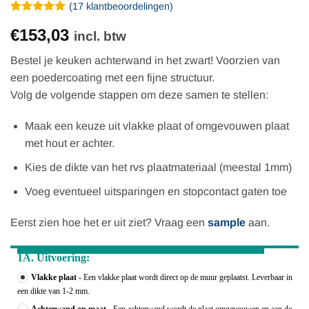
(
17
klantbeoordelingen)
Gewaardeerd
17
€153,03
4.94
op 5
incl. btw
gebaseerd
op
Bestel je keuken achterwand in het zwart! Voorzien van
klantbeoordelingen
een poedercoating met een fijne structuur.
Volg de volgende stappen om deze samen te stellen:
Maak een keuze uit vlakke plaat of omgevouwen plaat
met hout er achter.
Kies de dikte van het rvs plaatmateriaal (meestal 1mm)
Voeg eventueel uitsparingen en stopcontact gaten toe
Eerst zien hoe het er uit ziet? Vraag een
sample
aan.
1A. Uitvoering:
Vlakke plaat
- Een vlakke plaat wordt direct op de muur geplaatst. Leverbaar in
een dikte van 1-2 mm.