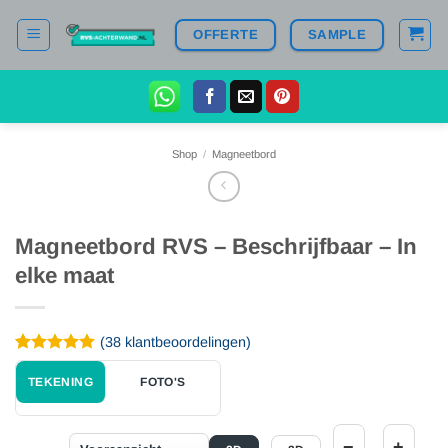
Ga
OFFERTE
SAMPLE
naar
inhoud
Shop
/
Magneetbord
Magneetbord RVS – Beschrijfbaar – In
elke maat
(
38
klantbeoordelingen)
Gewaardeerd
38
4.97
op 5
TEKENING
FOTO'S
gebaseerd
op
klantbeoordelingen
−
+