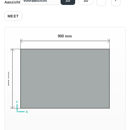
2D
3D
Aanzicht
MEET
900 mm
600 mm
Y
X