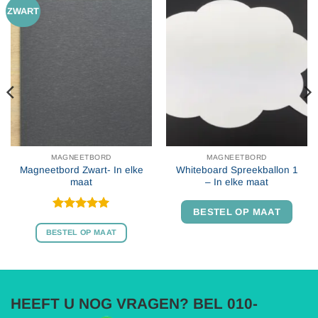
ZWART
MAGNEETBORD
MAGNEETBORD
Magneetbord Zwart- In elke
Whiteboard Spreekballon 1
maat
– In elke maat
BESTEL OP MAAT
Gewaardeerd
5
uit 5
BESTEL OP MAAT
HEEFT U NOG VRAGEN? BEL 010-