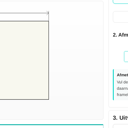
2. Af
Afmet
Vul de
daarn
frame
3. Ui