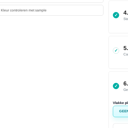
Kleur controleren met sample
4
✓
St
5
✓
Ca
6
✓
Ge
Vlakke pl
GEE