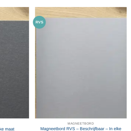
RVS
MAGNEETBORD
Magneetbord RVS – Beschrijfbaar – In elke
lke maat