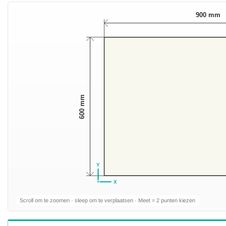
900 mm
600 mm
Y
X
Scroll om te zoomen · sleep om te verplaatsen · Meet = 2 punten kiezen