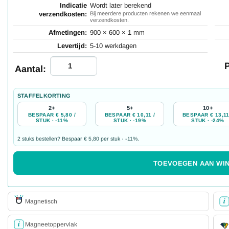
Indicatie
Wordt later berekend
verzendkosten:
Bij meerdere producten rekenen we eenmaal
verzendkosten.
Afmetingen:
900 × 600 × 1 mm
Levertijd:
5-10 werkdagen
P
Aantal:
STAFFELKORTING
2+
5+
10+
BESPAAR € 5,80 /
BESPAAR € 10,11 /
BESPAAR € 13,11
STUK · -11%
STUK · -19%
STUK · -24%
2 stuks bestellen? Bespaar € 5,80 per stuk · -11%.
TOEVOEGEN AAN WI
Magnetisch
Magneetoppervlak