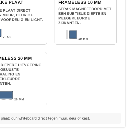
KKE PLAAT
FRAMELESS 10 MM
STRAK MAGNEETBORD MET
E PLAAT DIRECT
EEN SUBTIELE DIEPTE EN
N MUUR, DEUR OF
MEEGEKLEURDE
 VOORDELIG EN LICHT.
ZIJKANTEN.
VLAK
10 MM
MELESS 20 MM
 DIEPERE UITVOERING
ROBUUSTE
RALING EN
EKLEURDE
NTEN.
20 MM
plaat: dun whiteboard direct tegen muur, deur of kast.