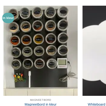
In kleur
MAGNEETBORD
Magneetbord in kleur
Whiteboard 