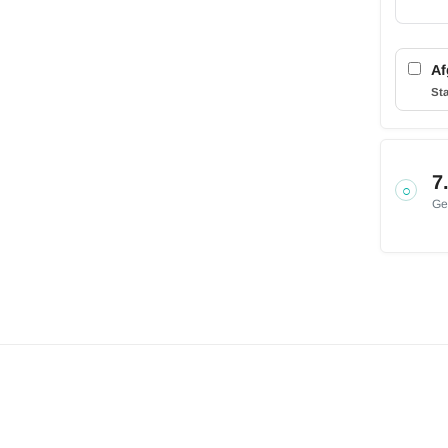
Af
Sta
7
○
Ge