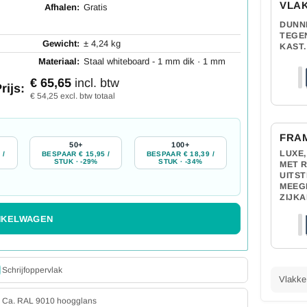
VLA
Afhalen:
Gratis
DUNN
TEGE
Gewicht:
± 4,24 kg
KAST.
Materiaal:
Staal whiteboard - 1 mm dik · 1 mm
€ 65,65
incl. btw
rijs:
€ 54,25 excl. btw totaal
FRA
50+
100+
LUXE,
 /
BESPAAR € 15,95 /
BESPAAR € 18,39 /
STUK · -29%
STUK · -34%
MET 
UITST
MEEG
ZIJKA
NKELWAGEN
Schrijfoppervlak
Vlakke 
Ca. RAL 9010 hoogglans