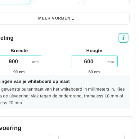
⌄
MEER VORMEN
meting
Breedte
Hoogte
mm
mm
90 cm
60 cm
ingen van je whiteboard op maat
 gewenste buitenmaat van het whiteboard in millimeters in. Kies
a de uitvoering: vlak tegen de ondergrond, frameless 10 mm of
less 20 mm.
tvoering