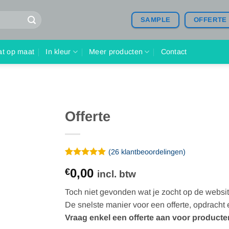
SAMPLE
OFFERTE
at op maat
In kleur
Meer producten
Contact
Offerte
(
26
klantbeoordelingen)
Gewaardeerd
26
0,00
€
4.92
op 5
incl. btw
gebaseerd
op
Toch niet gevonden wat je zocht op de websi
klantbeoordelingen
De snelste manier voor een offerte, opdracht en
Vraag enkel een offerte aan voor producten 