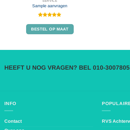
SERVICE
Sample aanvragen
Gewaardeerd
5
uit 5
BESTEL OP MAAT
HEEFT U NOG VRAGEN? BEL 010-3007805
INFO
POPULAIRE
Contact
RVS Achter