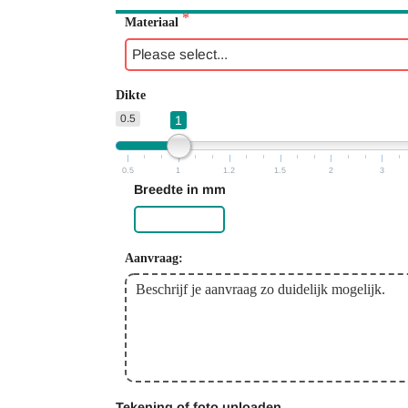
Materiaal
Dikte
0.5
1
0.5
1
1.2
1.5
2
3
Breedte in mm
Aanvraag:
Tekening of foto uploaden