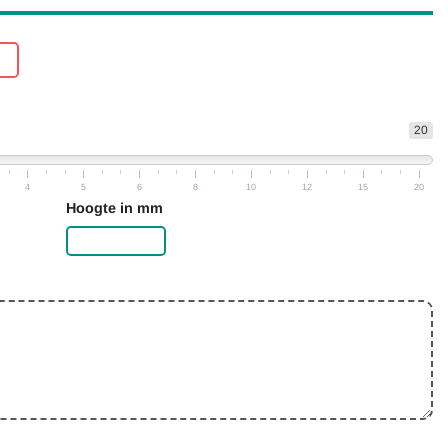
20
4
5
6
8
10
12
15
20
Hoogte in mm