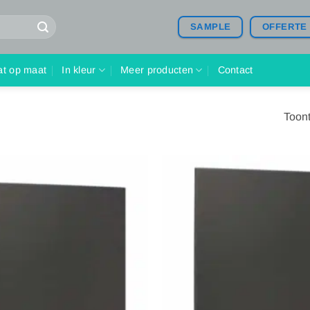
SAMPLE
OFFERTE
at op maat
In kleur
Meer producten
Contact
Toont