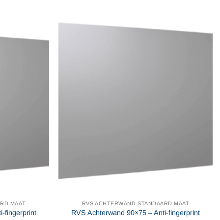
heeft
e
meerdere
variaties.
Deze
optie
kan
gekozen
worden
op
de
agina
productpagina
RD MAAT
RVS ACHTERWAND STANDAARD MAAT
fingerprint
RVS Achterwand 90×75 – Anti-fingerprint