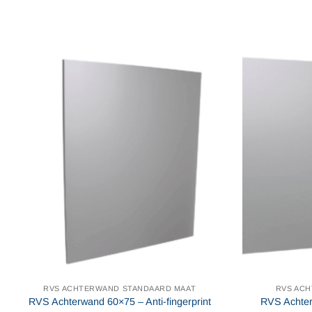
variaties.
Deze
optie
kan
gekozen
worden
op
de
productpagina
RVS ACHTERWAND STANDAARD MAAT
RVS AC
RVS Achterwand 60×75 – Anti-fingerprint
RVS Achter