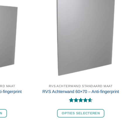
worden
worden
op
op
de
de
productpagina
productpagin
RD MAAT
RVS ACHTERWAND STANDAARD MAAT
fingerprint
RVS Achterwand 60×70 – Anti-fingerprint
Gewaardeerd
4.6
uit 5
EN
OPTIES SELECTEREN
Dit
product