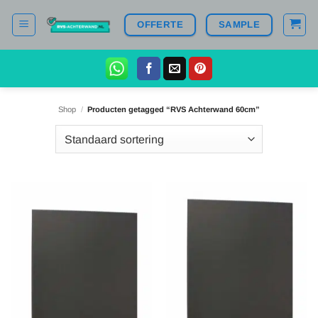
Ga
OFFERTE
SAMPLE
naar
inhoud
Shop
/
Producten getagged “RVS Achterwand 60cm”