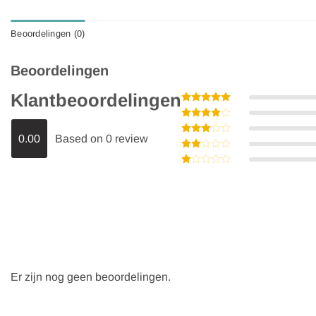
Beoordelingen (0)
Beoordelingen
Klantbeoordelingen
Gewaardeerd
5
uit 5
Gewaardeerd
4
uit 5
0.00
Based on 0 review
Gewaardeerd
3
uit
Gewaardeerd
5
2
Gewaardeerd
uit
1
5
uit
5
Er zijn nog geen beoordelingen.