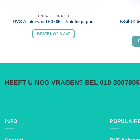
UNCATEGORIZED
Keuken ac
RVS Achterwand 60×65 – Anti-fingerprint
BESTEL OP MAAT
HEEFT U NOG VRAGEN? BEL 010-3007805
INFO
POPULAIRE