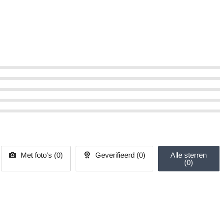
Met foto’s (
0
)
Geverifieerd (
0
)
Alle sterren
(
0
)