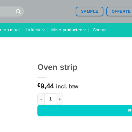
SAMPLE
OFFERTE
at op maat
In kleur
Meer producten
Contact
Oven strip
9,44
€
incl. btw
Oven strip aantal
B