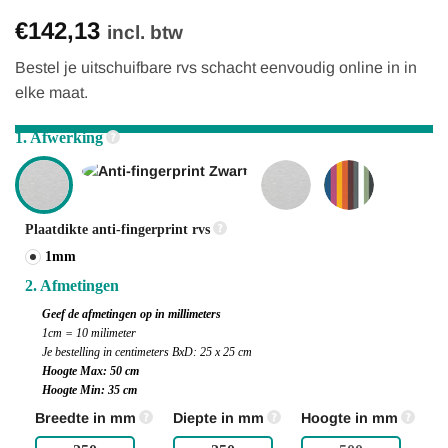
Gewaardeerd
35
€142,13
4.91
op 5
incl. btw
gebaseerd
op
Bestel je uitschuifbare rvs schacht eenvoudig online in in
klantbeoordelingen
elke maat.
1. Afwerking
Plaatdikte anti-fingerprint rvs
1mm
2. Afmetingen
Geef de afmetingen op in millimeters
1cm = 10 milimeter
Je bestelling in centimeters BxD: 25 x 25 cm
Hoogte Max: 50 cm
Hoogte Min: 35 cm
Breedte in mm
Diepte in mm
Hoogte in mm