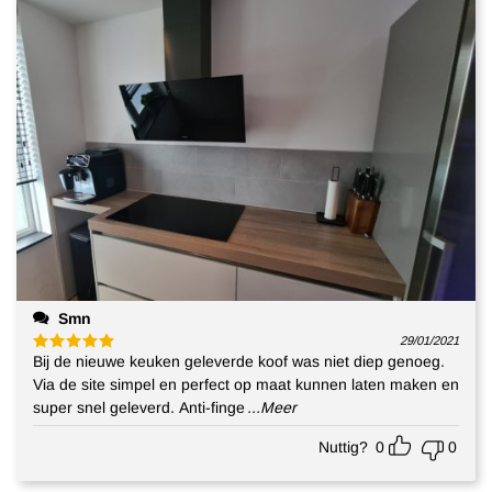
Smn
29/01/2021
Bij de nieuwe keuken geleverde koof was niet diep genoeg.
Gewaardeerd
5
uit 5
Via de site simpel en perfect op maat kunnen laten maken en
super snel geleverd. Anti-finge
...Meer
Nuttig?
0
0