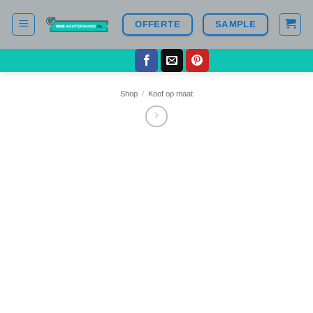
Ga
OFFERTE
SAMPLE
naar
inhoud
Shop
/
Koof op maat