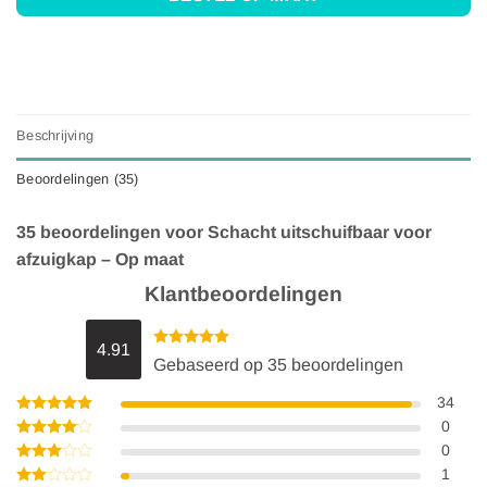
Beschrijving
Beoordelingen (35)
35 beoordelingen voor
Schacht uitschuifbaar voor
afzuigkap – Op maat
Klantbeoordelingen
4.91
Gewaardeerd
Gebaseerd op 35 beoordelingen
4.91
uit 5
34
Gewaardeerd
0
5
uit 5
Gewaardeerd
0
4
uit 5
Gewaardeerd
1