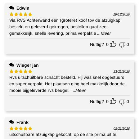
Edwin
19/12/2020
Via RVS Achterwand een (grotere) koof tbv de afzuigkap
Gewaardeerd
5
uit 5
besteld en geleverd gekregen, bestellen gaat zeer
gemakkelijk, snelle levering, prima verpakt e
...Meer
Nuttig?
0
0
Wieger jan
21/11/2020
Rvs uitschuifbare schacht besteld. Hij was snel opgestuurd
Gewaardeerd
5
uit 5
en super verpakt. Het plaatsen ging heel makkelijk door de
mooie bijgeleverde rvs beugel.
...Meer
Nuttig?
0
0
Frank
02/11/2020
uitschuifbare afzuigkap gekocht, op de site prima uit te
Gewaardeerd