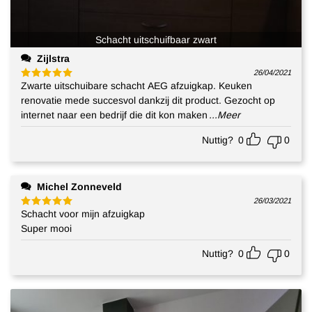
Schacht uitschuifbaar zwart
Zijlstra
26/04/2021
Zwarte uitschuibare schacht AEG afzuigkap. Keuken
Gewaardeerd
5
uit 5
renovatie mede succesvol dankzij dit product. Gezocht op
internet naar een bedrijf die dit kon maken
...Meer
Nuttig?
0
0
Michel Zonneveld
26/03/2021
Schacht voor mijn afzuigkap
Gewaardeerd
5
uit 5
Super mooi
Nuttig?
0
0