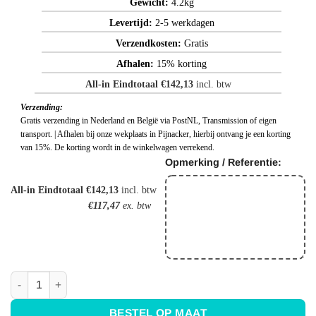
Gewicht:
4.2kg
Levertijd:
2-5 werkdagen
Verzendkosten:
Gratis
Afhalen:
15% korting
All-in Eindtotaal €142,13
incl. btw
Verzending:
Gratis verzending in Nederland en België via PostNL, Transmission of eigen
transport. | Afhalen bij onze wekplaats in Pijnacker, hierbij ontvang je een korting
van 15%. De korting wordt in de winkelwagen verrekend.
Opmerking / Referentie:
All-in Eindtotaal €142,13
incl. btw
€117,47
ex. btw
Schacht uitschuifbaar voor afzuigkap - Op maat aantal
BESTEL OP MAAT