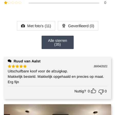
3
uit
Gewaardeerd
0
5
2
Gewaardeerd
uit
1
5
uit
5
Met foto’s (
11
)
Geverifieerd (
0
)
Alle sterren
(
35
)
Ruud van Aalst
30/04/2021
Uitschuifbare koof voor de afzuigkap.
Gewaardeerd
5
uit 5
Makkelijk besteld. Makkelijk opgehaald en precies op maat.
Erg fijn
Nuttig?
0
0