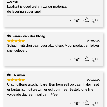
5
uit 5
zoeken
kwaliteit is goed wel vrij zwaar materiaal
de levering super snel
Nuttig?
0
0
Frans van der Ploeg
27/10/2020
Schacht uitschuifbaar voor afzuigkap. Mooi product en lekker
Gewaardeerd
5
uit 5
snel geleverd!
Nuttig?
0
0
Herman
26/07/2020
Uitschuifbare uitschuifbare! Ben hem zelf op gaan halen, ziet
Gewaardeerd
5
uit 5
er fantastisch uit we zijn er echt blij mee. Besteld one line
volgende dag een mail dat
...Meer
Nuttig?
0
0