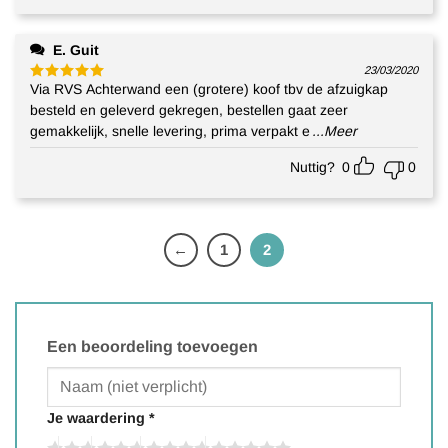
E. Guit
23/03/2020
Via RVS Achterwand een (grotere) koof tbv de afzuigkap
Gewaardeerd
5
uit 5
besteld en geleverd gekregen, bestellen gaat zeer
gemakkelijk, snelle levering, prima verpakt e
...Meer
Nuttig?
0
0
←
1
2
Een beoordeling toevoegen
Je waardering
*