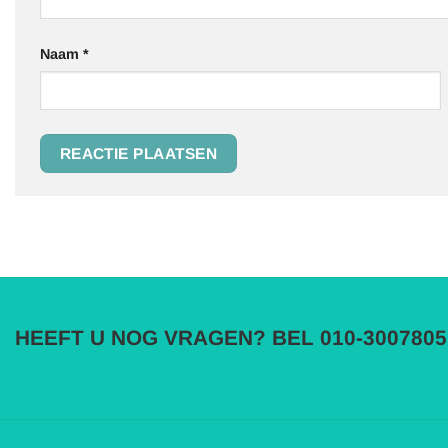
Naam
*
HEEFT U NOG VRAGEN? BEL 010-3007805