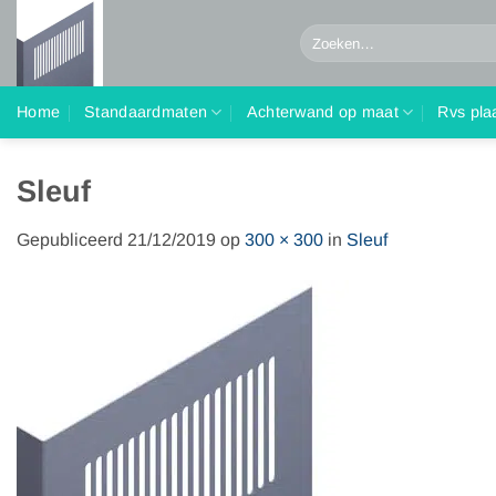
Ga
Zoeken
naar
naar:
inhoud
Home
Standaardmaten
Achterwand op maat
Rvs pla
Sleuf
Gepubliceerd
21/12/2019
op
300 × 300
in
Sleuf