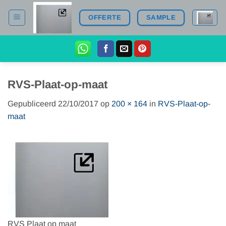
Ga
OFFERTE
SAMPLE
naar
inhoud
RVS-Plaat-op-maat
Gepubliceerd
22/10/2017
op
200 × 164
in
RVS-Plaat-op-
maat
RVS Plaat op maat