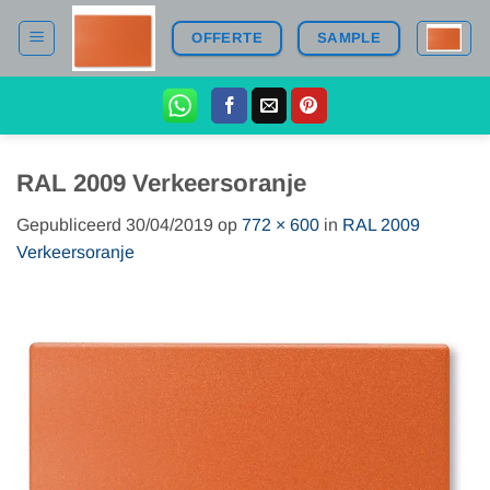
Ga
OFFERTE
SAMPLE
naar
inhoud
RAL 2009 Verkeersoranje
Gepubliceerd
30/04/2019
op
772 × 600
in
RAL 2009
Verkeersoranje