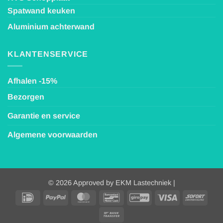
Spatwand keuken
Aluminium achterwand
KLANTENSERVICE
Afhalen -15%
Bezorgen
Garantie en service
Algemene voorwaarden
© 2026 Approved by EKM Lastechniek |
IDeal
PayPal
MasterCard
Bancontact
GiroPay
Visa
Sofor
Bank