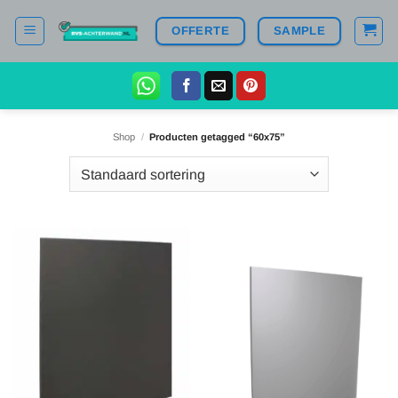
Ga
OFFERTE
SAMPLE
naar
inhoud
Shop
/
Producten getagged “60x75”