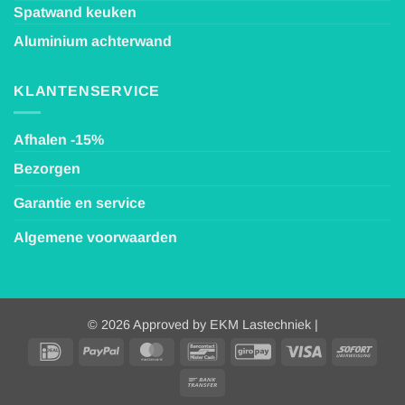
Spatwand keuken
Aluminium achterwand
KLANTENSERVICE
Afhalen -15%
Bezorgen
Garantie en service
Algemene voorwaarden
© 2026 Approved by EKM Lastechniek |
IDeal
PayPal
MasterCard
Bancontact
GiroPay
Visa
Sofor
Bank
Transfer