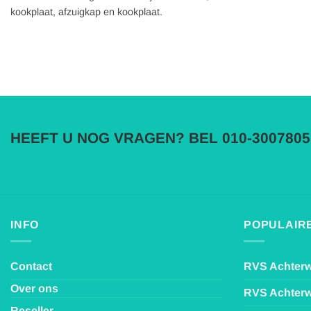
kookplaat, afzuigkap en kookplaat.
HEEFT U NOG VRAGEN? BEL 010-3007805
INFO
POPULAIRE
Contact
RVS Achter
Over ons
RVS Achter
Reseller