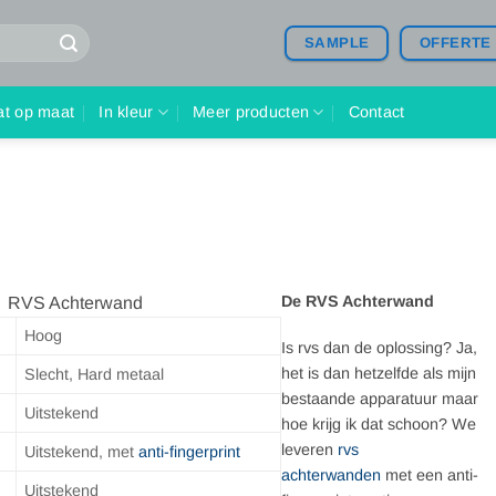
SAMPLE
OFFERTE
at op maat
In kleur
Meer producten
Contact
De RVS Achterwand
 Achterwand
Hoog
Is rvs dan de oplossing? Ja,
het is dan hetzelfde als mijn
Slecht, Hard metaal
bestaande apparatuur maar
Uitstekend
hoe krijg ik dat schoon? We
leveren
rvs
Uitstekend, met
anti-fingerprint
achterwanden
met een anti-
Uitstekend