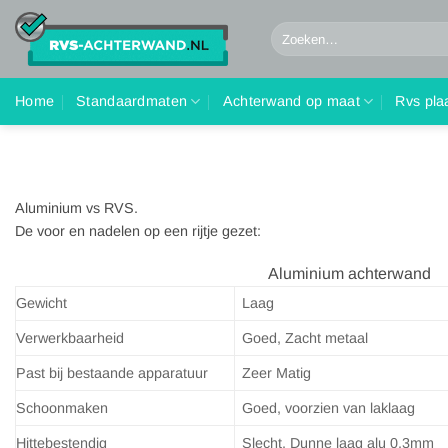
Ga
Zoeken
naar
naar:
inhoud
Home
Standaardmaten
Achterwand op maat
Rvs pla
Aluminium vs RVS.
De voor en nadelen op een rijtje gezet:
Aluminium achterwand RVS
Gewicht
Laag
Verwerkbaarheid
Goed, Zacht metaal
Past bij bestaande apparatuur
Zeer Matig
Schoonmaken
Goed, voorzien van laklaag
Hittebestendig
Slecht, Dunne laag alu 0.3mm